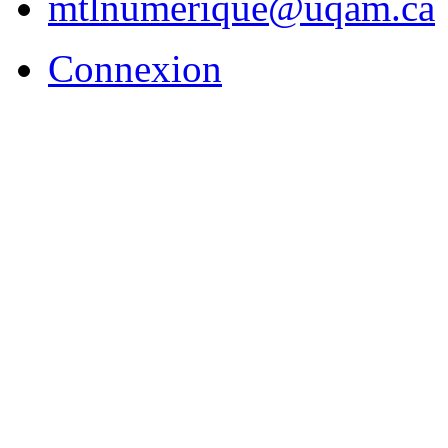
mtlnumerique@uqam.ca
Connexion